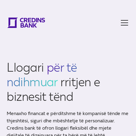
Llogari
për të
ndihmuar
rritjen e
biznesit tënd
Menaxho financat e përditshme të kompanisë tënde me
thjeshtësi, siguri dhe mbështetje të personalizuar.
Credins bank të ofron llogari fleksibël dhe mjete
digjitale të dizajnuara për ta bërë më të lehtë