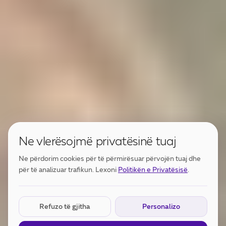
Ne vlerësojmë privatësinë tuaj
Ne përdorim cookies për të përmirësuar përvojën tuaj dhe
për të analizuar trafikun. Lexoni
Politikën e Privatësisë
.
Cookies Thelbësore
E DETYRUESHME
Refuzo të gjitha
Personalizo
Të nevojshme për funksionimin e faqes. Nuk mund të
çaktivizohen.