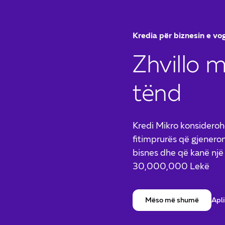
Kredia për biznesin e vo
Zhvillo 
tënd
Kredi Mikro konsiderohe
fitimprurës që gjeneron
bisnes dhe që kanë një 
30,000,000 Lekë
Mëso më shumë
Apli