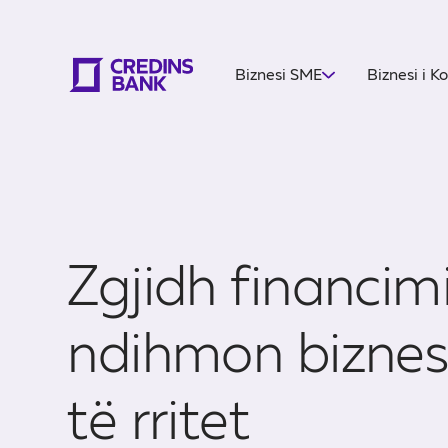
Biznesi SME
Biznesi i K
Zgjidh financim
ndihmon biznes
të rritet