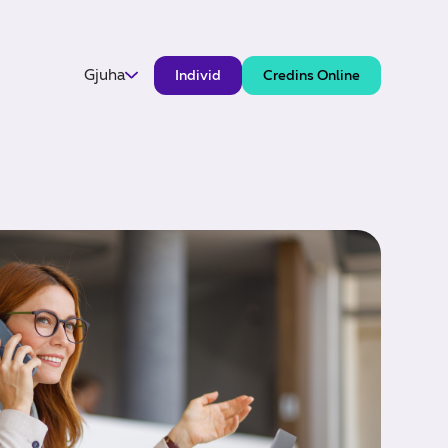
Gjuha
Individ
Credins Online