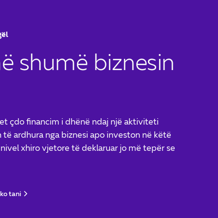
gël
më shumë biznesin
t çdo financim i dhënë ndaj një aktiviteti
 të ardhura nga biznesi apo investon në këtë
nivel xhiro vjetore të deklaruar jo më tepër se
ko tani