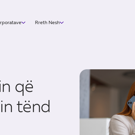
orporatave
Rreth Nesh
in që
in tënd