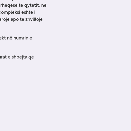
ërheqëse të qytetit, në
Kompleksi është i
rojë apo të zhvillojë
rekt në numrin e
urat e shpejta që