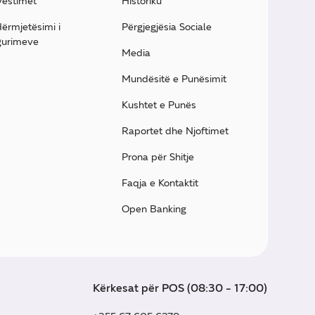
vestimet
Historiku
ërmjetësimi i
Përgjegjësia Sociale
gurimeve
Media
Mundësitë e Punësimit
Kushtet e Punës
Raportet dhe Njoftimet
Prona për Shitje
Faqja e Kontaktit
Open Banking
Kërkesat për POS (08:30 - 17:00)