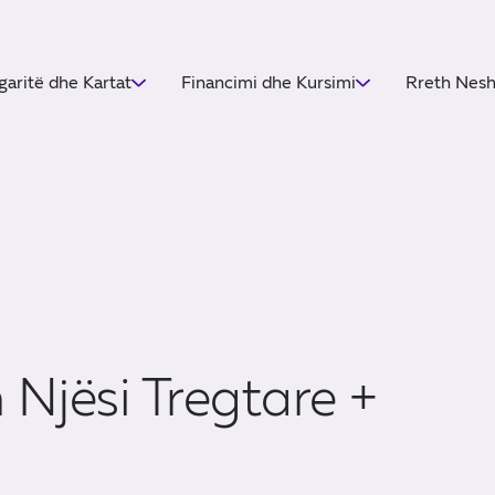
garitë dhe Kartat
Financimi dhe Kursimi
Rreth Nes
 Njësi Tregtare +