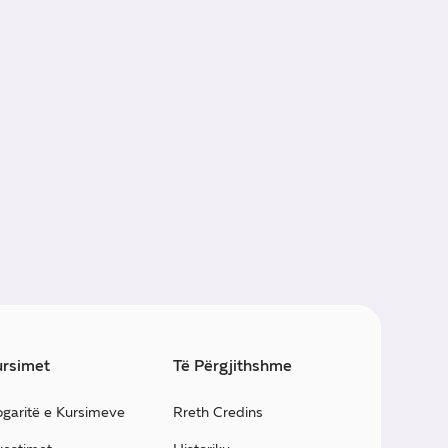
rsimet
Të Përgjithshme
ogaritë e Kursimeve
Rreth Credins