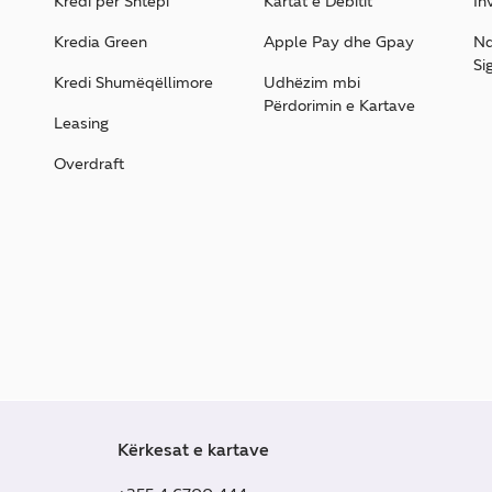
Kredi për Shtëpi
Kartat e Debitit
In
Kredia Green
Apple Pay dhe Gpay
Nd
Si
Kredi Shumëqëllimore
Udhëzim mbi
Përdorimin e Kartave
Leasing
Overdraft
Kërkesat e kartave