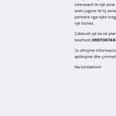
interesant të një zone
anën jugore të tij zon
përbërë nga njësi treg
një biznes.
Cdokush që ka në plan
069708748
telefonit
Ju ofrojmë informacion
aplikojmë dhe çmimet
Na kontaktoni!