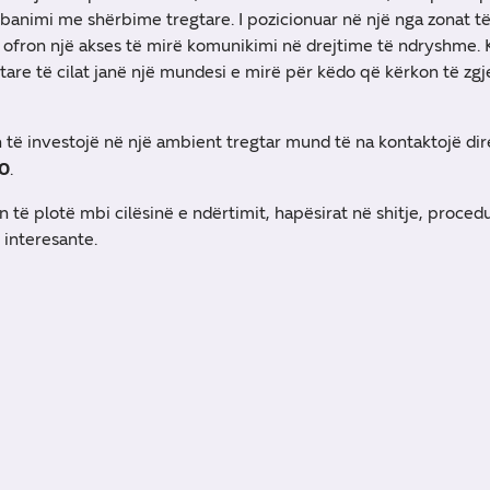
 banimi me shërbime tregtare. I pozicionuar në një nga zonat t
a ofron një akses të mirë komunikimi në drejtime të ndryshme. 
tare të cilat janë një mundesi e mirë për këdo që kërkon të zgje
 të investojë në një ambient tregtar mund të na kontaktojë di
0
.
 të plotë mbi cilësinë e ndërtimit, hapësirat në shitje, proced
 interesante.