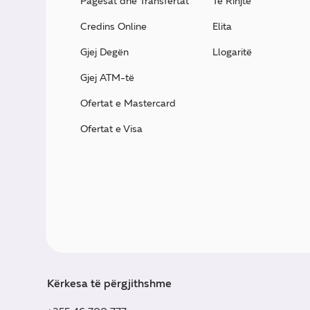
Pagesat dhe Transfertat
Të Rinjtë
Credins Online
Elita
Gjej Degën
Llogaritë
Gjej ATM-të
Ofertat e Mastercard
Ofertat e Visa
Kërkesa të përgjithshme