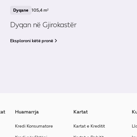
Dyqane
105,4 m²
Dyqan në Gjirokastër
Eksploroni këtë pronë
tat
Huamarrja
Kartat
Ku
Kredi Konsumatore
Kartat e Kreditit
Ll