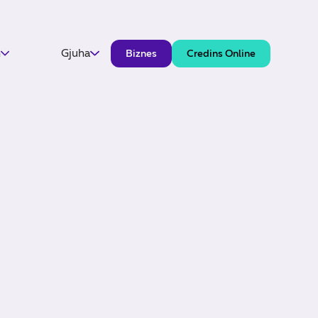
h
Gjuha
Biznes
Credins Online