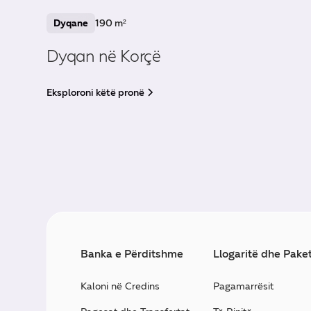
Dyqane
190 m²
Dyqan në Korçë
Eksploroni këtë pronë
Banka e Përditshme
Llogaritë dhe Pake
Kaloni në Credins
Pagamarrësit