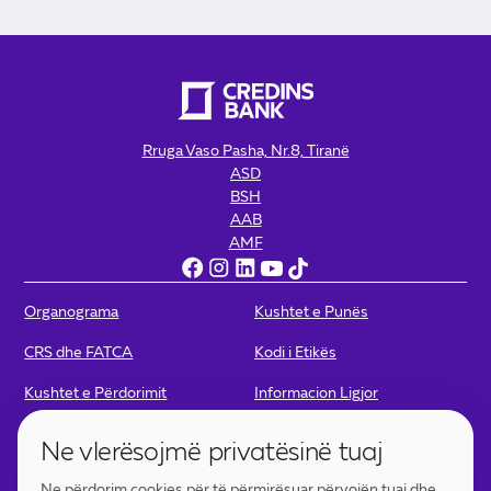
Rruga Vaso Pasha, Nr.8, Tiranë
ASD
BSH
AAB
AMF
Organograma
Kushtet e Punës
CRS dhe FATCA
Kodi i Etikës
Kushtet e Përdorimit
Informacion Ligjor
Politikat e Privatësisë
Politika për Kamera
Ne vlerësojmë privatësinë tuaj
Portofoli Digjital - Kushtet e
Portofoli Digjital – Politikat e
Ne përdorim cookies për të përmirësuar përvojën tuaj dhe