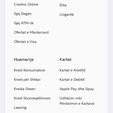
Credins Online
Elita
Gjej Degën
Llogaritë
Gjej ATM-të
Ofertat e Mastercard
Ofertat e Visa
Huamarrja
Kartat
Kredi Konsumatore
Kartat e Kreditit
Kredi për Shtëpi
Kartat e Debitit
Kredia Green
Apple Pay dhe Gpay
Kredi Shumëqëllimore
Udhëzim mbi
Përdorimin e Kartave
Leasing