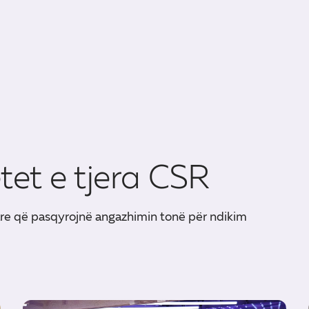
etet e tjera CSR
are që pasqyrojnë angazhimin tonë për ndikim