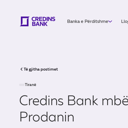
Banka e Përditshme
Llo
Të gjitha postimet
Tiranë
Credins Bank mbë
Prodanin