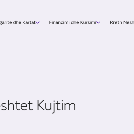
garitë dhe Kartat
Financimi dhe Kursimi
Rreth Nes
shtet Kujtim