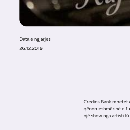
Data e ngjarjes
26.12.2019
Credins Bank mbetet e
qëndrueshmërinë e fus
një show nga artisti Ku