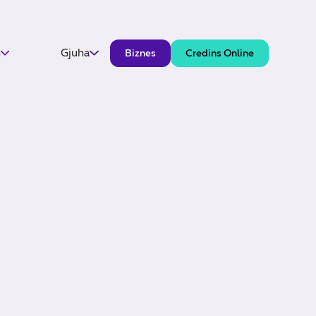
h
Gjuha
Biznes
Credins Online