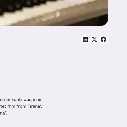
on të kontribuojë në
et “I’m from Tirana”,
na”.