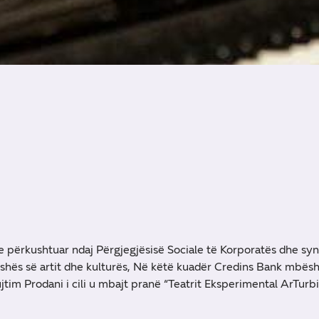
 përkushtuar ndaj Përgjegjësisë Sociale të Korporatës dhe syn
hës së artit dhe kulturës, Në këtë kuadër Credins Bank mbësht
jtim Prodani i cili u mbajt pranë “Teatrit Eksperimental ArTurbi