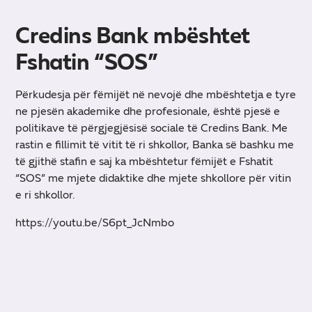
Credins Bank mbështet
Fshatin “SOS”
Përkudesja për fëmijët në nevojë dhe mbështetja e tyre
ne pjesën akademike dhe profesionale, është pjesë e
politikave të përgjegjësisë sociale të Credins Bank. Me
rastin e fillimit të vitit të ri shkollor, Banka së bashku me
të gjithë stafin e saj ka mbështetur fëmijët e Fshatit
“SOS” me mjete didaktike dhe mjete shkollore për vitin
e ri shkollor.
https://youtu.be/S6pt_JcNmbo