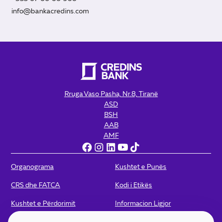
info@bankacredins.com
Rruga Vaso Pasha, Nr.8, Tiranë
ASD
BSH
AAB
AMF
Organograma
Kushtet e Punës
CRS dhe FATCA
Kodi i Etikës
Kushtet e Përdorimit
Informacion Ligjor
Politikat e Privatësisë
Politika për Kamera