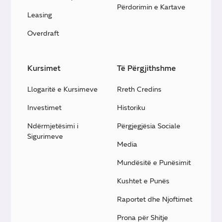
Përdorimin e Kartave
Leasing
Overdraft
Kursimet
Të Përgjithshme
Llogaritë e Kursimeve
Rreth Credins
Investimet
Historiku
Ndërmjetësimi i
Përgjegjësia Sociale
Sigurimeve
Media
Mundësitë e Punësimit
Kushtet e Punës
Raportet dhe Njoftimet
Prona për Shitje