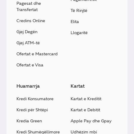
Pagesat dhe
Transfertat
Të Rinjtë
Credins Online
Elita
Gjej Degën
Llogaritë
Gjej ATM-të
Ofertat e Mastercard
Ofertat e Visa
Huamarrja
Kartat
Kredi Konsumatore
Kartat e Kreditit
Kredi për Shtëpi
Kartat e Debitit
Kredia Green
Apple Pay dhe Gpay
Kredi Shumëqëllimore
Udhëzim mbi