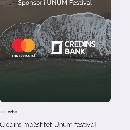
Lezhe
Credins mbështet Unum festival