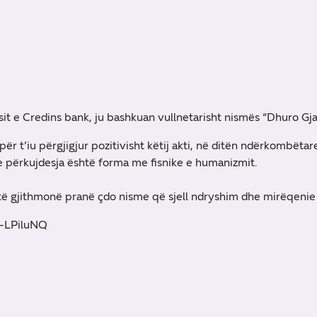
it e Credins bank, ju bashkuan vullnetarisht nismës “Dhuro Gja
r t’iu përgjigjur pozitivisht këtij akti, në ditën ndërkombëtar
 përkujdesja është forma me fisnike e humanizmit.
etë gjithmonë pranë çdo nisme që sjell ndryshim dhe mirëqenie
H-LPiluNQ