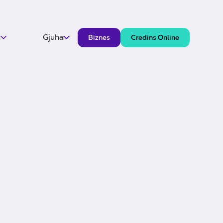
h
Gjuha
Biznes
Credins Online