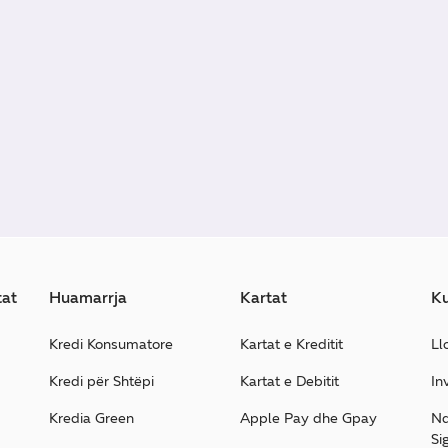
tat
Huamarrja
Kartat
Ku
Kredi Konsumatore
Kartat e Kreditit
Ll
Kredi për Shtëpi
Kartat e Debitit
In
Kredia Green
Apple Pay dhe Gpay
Nd
Si