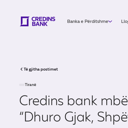
Banka e Përditshme
Llo
Të gjitha postimet
Tiranë
Credins bank mbë
“Dhuro Gjak, Shpë