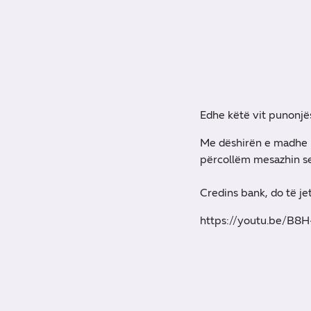
Edhe këtë vit punonjës
Me dëshirën e madhe pë
përcollëm mesazhin se
Credins bank, do të j
https://youtu.be/B8