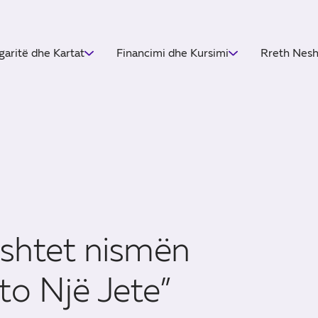
garitë dhe Kartat
Financimi dhe Kursimi
Rreth Nes
shtet nismën
to Një Jete”