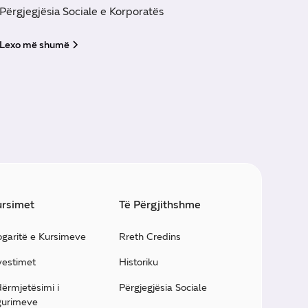
Përgjegjësia Sociale e Korporatës
Lexo më shumë
rsimet
Të Përgjithshme
ogaritë e Kursimeve
Rreth Credins
vestimet
Historiku
ërmjetësimi i
Përgjegjësia Sociale
gurimeve