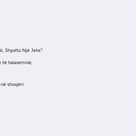
k, Shpëto Një Jete”.
e të talasemisë,
 në shoqëri.