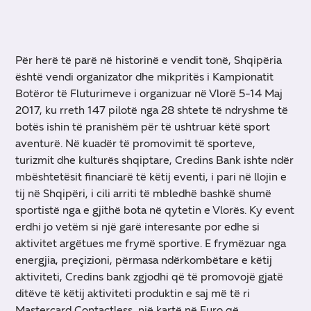
Për herë të parë në historinë e vendit tonë, Shqipëria
është vendi organizator dhe mikpritës i Kampionatit
Botëror të Fluturimeve i organizuar në Vlorë 5-14 Maj
2017, ku rreth 147 pilotë nga 28 shtete të ndryshme të
botës ishin të pranishëm për të ushtruar këtë sport
aventurë. Në kuadër të promovimit të sporteve,
turizmit dhe kulturës shqiptare, Credins Bank ishte ndër
mbështetësit financiarë të këtij eventi, i pari në llojin e
tij në Shqipëri, i cili arriti të mbledhë bashkë shumë
sportistë nga e gjithë bota në qytetin e Vlorës. Ky event
erdhi jo vetëm si një garë interesante por edhe si
aktivitet argëtues me frymë sportive. E frymëzuar nga
energjia, preçizioni, përmasa ndërkombëtare e këtij
aktiviteti, Credins bank zgjodhi që të promovojë gjatë
ditëve të këtij aktiviteti produktin e saj më të ri
Mastercard Contactless, një kartë në Euro që