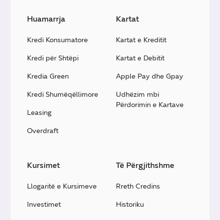
Huamarrja
Kartat
Kredi Konsumatore
Kartat e Kreditit
Kredi për Shtëpi
Kartat e Debitit
Kredia Green
Apple Pay dhe Gpay
Kredi Shumëqëllimore
Udhëzim mbi
Përdorimin e Kartave
Leasing
Overdraft
Kursimet
Të Përgjithshme
Llogaritë e Kursimeve
Rreth Credins
Investimet
Historiku