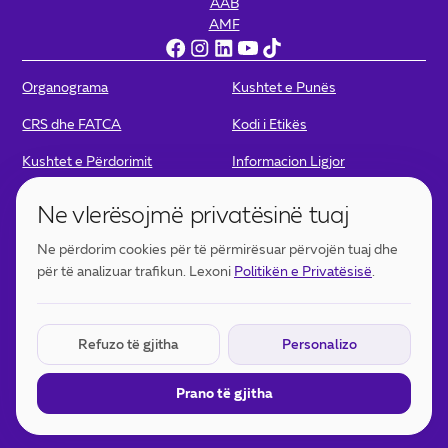
AAB
AMF
Organograma
Kushtet e Punës
CRS dhe FATCA
Kodi i Etikës
Kushtet e Përdorimit
Informacion Ligjor
Politikat e Privatësisë
Politika për Kamera
Ne vlerësojmë privatësinë tuaj
Portofoli Digjital - Kushtet e
Portofoli Digjital – Politikat e
Ne përdorim cookies për të përmirësuar përvojën tuaj dhe
përdorimit
Privatësisë
për të analizuar trafikun. Lexoni
Politikën e Privatësisë
.
Cookies Thelbësore
E DETYRUESHME
Refuzo të gjitha
Personalizo
Të nevojshme për funksionimin e faqes. Nuk mund të
çaktivizohen.
Prano të gjitha
Cookies Analitike
OPSIONALE
Na ndihmojnë të kuptojmë si ndërveprojnë vizitorët
me faqen tonë.