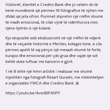
Vizitorët, klientët e Credins Bank dhe jo vetëm do të
kenë mundësinë që përmes 16 fotografive të njihen me
sfidat që jeta ofron. Punimet shprehin një rrëfim shumë
të madh emocional, të cilat vijnë të ndërthurura mes
njëra-tjetrës si një kolanë.
Kjo ekspozitë solli ekskluzivisht në një rrëfim të ndjerë
dhe të veçantë historinë e Merites, koleges tonë, e cila
përmes apelit të saj përçoi një mesazh shumë të fortë,
kurajoz dhe emocional për çdo grua dhe vajzë që sot
është duke luftuar me kancerin e gjirit.
1 në 8 ishte një himn artistik i realizuar me shumë
mjeshtëri nga fotografi Rezart Gurashi, me mbështetjen
e organizatës YWCA dhe Credins Bank. 🎀
https://youtu.be/4vsnBlF4XPY