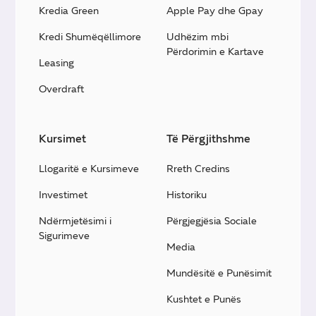
Kredia Green
Apple Pay dhe Gpay
Kredi Shumëqëllimore
Udhëzim mbi
Përdorimin e Kartave
Leasing
Overdraft
Kursimet
Të Përgjithshme
Llogaritë e Kursimeve
Rreth Credins
Investimet
Historiku
Ndërmjetësimi i
Përgjegjësia Sociale
Sigurimeve
Media
Mundësitë e Punësimit
Kushtet e Punës