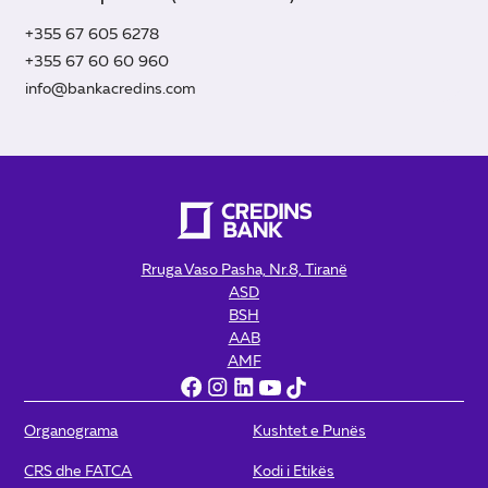
+355 67 605 6278
+355 67 60 60 960
info@bankacredins.com
Rruga Vaso Pasha, Nr.8, Tiranë
ASD
BSH
AAB
AMF
Organograma
Kushtet e Punës
CRS dhe FATCA
Kodi i Etikës