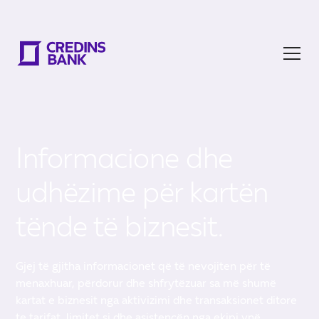
Informacione dhe
udhëzime për kartën
tënde të biznesit.
Gjej të gjitha informacionet që të nevojiten për të
menaxhuar, përdorur dhe shfrytëzuar sa më shumë
kartat e biznesit nga aktivizimi dhe transaksionet ditore
te tarifat, limitet si dhe asistencën nga ekipi ynë.