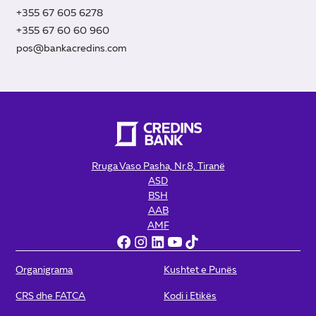
+355 67 605 6278
+355 67 60 60 960
pos@bankacredins.com
Rruga Vaso Pasha, Nr.8, Tiranë
ASD
BSH
AAB
AMF
Organigrama
Kushtet e Punës
CRS dhe FATCA
Kodi i Etikës