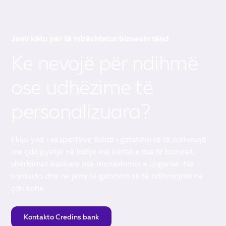
Jemi këtu për të mbështetur biznesin tënd
Ke nevojë për ndihmë
ose udhëzime të
personalizuara?
Ekipi ynë i ekspertëve është i gatshëm të të ndihmojë
me çdo pyetje në lidhje me kartat e tua të biznesit,
shërbimet bankare ose menaxhimin e llogarisë. Na
kontakto dhe ne jemi të gatshëm të të ndihmojmë në
çdo kohë.
Kontakto Credins bank