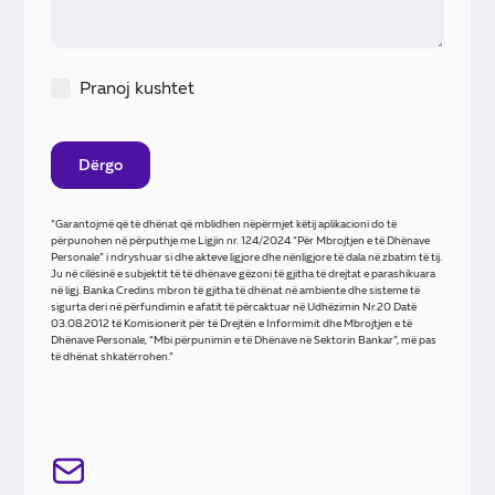
Pranoj kushtet
“Garantojmë që të dhënat që mblidhen nëpërmjet këtij aplikacioni do të
përpunohen në përputhje me Ligjin nr. 124/2024 “Për Mbrojtjen e të Dhënave
Personale” i ndryshuar si dhe akteve ligjore dhe nënligjore të dala në zbatim të tij.
Ju në cilësinë e subjektit të të dhënave gëzoni të gjitha të drejtat e parashikuara
në ligj. Banka Credins mbron të gjitha të dhënat në ambiente dhe sisteme të
sigurta deri në përfundimin e afatit të përcaktuar në Udhëzimin Nr.20 Datë
03.08.2012 të Komisionerit për të Drejtën e Informimit dhe Mbrojtjen e të
Dhënave Personale, “Mbi përpunimin e të Dhënave në Sektorin Bankar”, më pas
të dhënat shkatërrohen.”