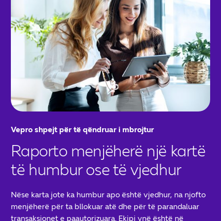
Vepro shpejt për të qëndruar i mbrojtur
Raporto menjëherë një kartë
të humbur ose të vjedhur
Nëse karta jote ka humbur apo është vjedhur, na njofto
menjëherë për ta bllokuar atë dhe për të parandaluar
transaksionet e paautorizuara. Ekipi ynë është në