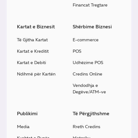
Financat Tregtare
Kartat e Biznesit
Shërbime Biznesi
Të Gjitha Kartat
E-commerce
Kartat e Kreditit
POS
Kartat e Debiti
Udhëzime POS
Ndihmë për Kartën
Credins Online
Vendodhja e
Degëve/ATM-ve
Publikimi
Të Përgjithshme
Media
Rreth Credins