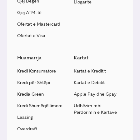
Gjej Degën
Llogaritë
Gjej ATM-të
Ofertat e Mastercard
Ofertat e Visa
Huamarrja
Kartat
Kredi Konsumatore
Kartat e Kreditit
Kredi për Shtëpi
Kartat e Debitit
Kredia Green
Apple Pay dhe Gpay
Kredi Shumëqëllimore
Udhëzim mbi
Përdorimin e Kartave
Leasing
Overdraft