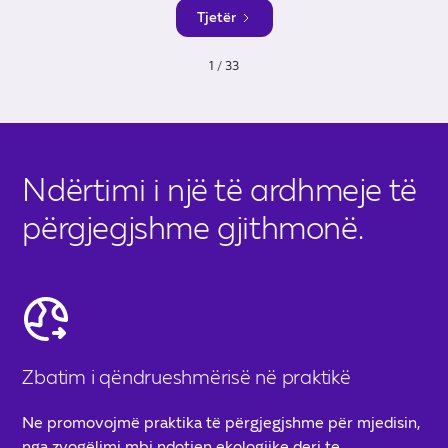
Tjetër
1 / 33
Ndërtimi i një të ardhmeje të
përgjegjshme gjithmonë.
Zbatim i qëndrueshmërisë në praktikë
Ne promovojmë praktika të përgjegjshme për mjedisin,
nga zvogëlimi mbi ndotjen ekologjike deri te