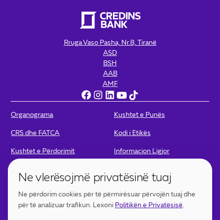
Rruga Vaso Pasha, Nr.8, Tiranë
ASD
BSH
AAB
AMF
Organograma
Kushtet e Punës
CRS dhe FATCA
Kodi i Etikës
Kushtet e Përdorimit
Informacion Ligjor
Politikat e Privatësisë
Politika për Kamera
Ne vlerësojmë privatësinë tuaj
Portofoli Digjital - Kushtet e
Portofoli Digjital – Politikat e
Ne përdorim cookies për të përmirësuar përvojën tuaj dhe
përdorimit
Privatësisë
për të analizuar trafikun. Lexoni
Politikën e Privatësisë
.