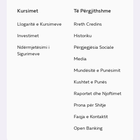
Kursimet
Të Përgjithshme
Llogaritë e Kursimeve
Rreth Credins
Investimet
Historiku
Ndërmjetësimi i
Përgjegjësia Sociale
Sigurimeve
Media
Mundësitë e Punësimit
Kushtet e Punës
Raportet dhe Njoftimet
Prona për Shitje
Faqja e Kontaktit
Open Banking