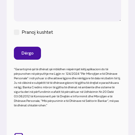
Pranoj kushtet
“Garantojmë që të dhënat që mblidhen nëpërmjet këtij aplikacioni do të
përpunohen në përputhje me Ligjin nr. 124/2024 “Për Mbrojtjen e të Dhënave
Personale” i ndryshuar si dhe akteve ligjore dhe nënligjore të dala në zbatim të tij.
Ju në cilësinë e subjektit të të dhënave gëzoni të gjitha të drejtat e parashikuara
në ligj. Banka Credins mbron të gjitha të dhënat në ambiente dhe sisteme të
sigurta deri në përfundimin e afatit të përcaktuar në Udhëzimin Nr.20 Datë
03.08.2012 të Komisionerit për të Drejtën e Informimit dhe Mbrojtjen e të
Dhënave Personale, “Mbi përpunimin e të Dhënave në Sektorin Bankar”, më pas
të dhënat shkatërrohen.”