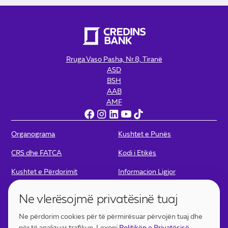
Rruga Vaso Pasha, Nr.8, Tiranë
ASD
BSH
AAB
AMF
Organograma
Kushtet e Punës
CRS dhe FATCA
Kodi i Etikës
Kushtet e Përdorimit
Informacion Ligjor
Politikat e Privatësisë
Politika për Kamera
Ne vlerësojmë privatësinë tuaj
Portofoli Digjital - Kushtet e
Portofoli Digjital – Politikat e
Ne përdorim cookies për të përmirësuar përvojën tuaj dhe
përdorimit
Privatësisë
për të analizuar trafikun. Lexoni
Politikën e Privatësisë
.