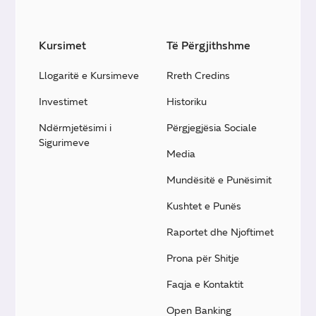
Kursimet
Të Përgjithshme
Llogaritë e Kursimeve
Rreth Credins
Investimet
Historiku
Ndërmjetësimi i
Përgjegjësia Sociale
Sigurimeve
Media
Mundësitë e Punësimit
Kushtet e Punës
Raportet dhe Njoftimet
Prona për Shitje
Faqja e Kontaktit
Open Banking