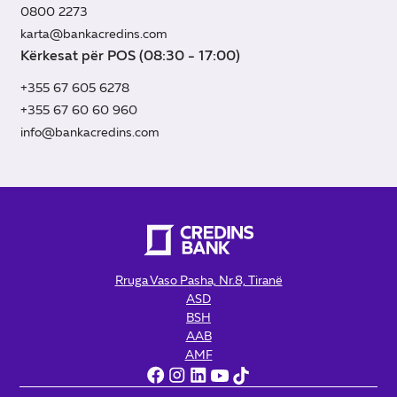
0800 2273
karta@bankacredins.com
Kërkesat për POS (08:30 - 17:00)
+355 67 605 6278
+355 67 60 60 960
info@bankacredins.com
Rruga Vaso Pasha, Nr.8, Tiranë
ASD
BSH
AAB
AMF