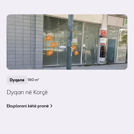
Dyqane
190 m²
Dyqan në Korçë
Eksploroni këtë pronë