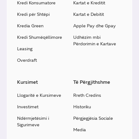
Kredi Konsumatore
Kartat e Kreditit
Kredi për Shtëpi
Kartat e Debitit
Kredia Green
Apple Pay dhe Gpay
Kredi Shumëqëllimore
Udhëzim mbi
Përdorimin e Kartave
Leasing
Overdraft
Kursimet
Të Përgjithshme
Llogaritë e Kursimeve
Rreth Credins
Investimet
Historiku
Ndërmjetësimi i
Përgjegjësia Sociale
Sigurimeve
Media