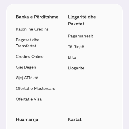
Banka e Përditshme
Llogaritë dhe
Paketat
Kaloni në Credins
Pagamarrësit
Pagesat dhe
Transfertat
Të Rinjtë
Credins Online
Elita
Gjej Degën
Llogaritë
Gjej ATM-të
Ofertat e Mastercard
Ofertat e Visa
Huamarrja
Kartat