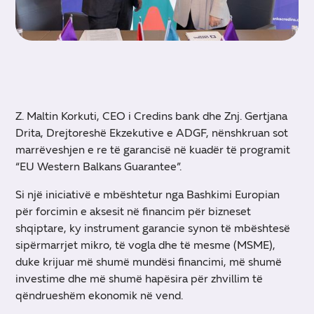
Z. Maltin Korkuti, CEO i Credins bank dhe Znj. Gertjana
Drita, Drejtoreshë Ekzekutive e ADGF, nënshkruan sot
marrëveshjen e re të garancisë në kuadër të programit
“EU Western Balkans Guarantee”.
Si një iniciativë e mbështetur nga Bashkimi Europian
për forcimin e aksesit në financim për bizneset
shqiptare, ky instrument garancie synon të mbështesë
sipërmarrjet mikro, të vogla dhe të mesme (MSME),
duke krijuar më shumë mundësi financimi, më shumë
investime dhe më shumë hapësira për zhvillim të
qëndrueshëm ekonomik në vend.