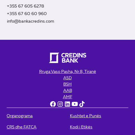
+355 67 605 6278
+355 67 60 60 960
info@bankacredins.com
Rruga Vaso Pasha, Nr.8, Tiranë
ASD
BSH
AAB
AMF
Organograma
Kushtet e Punës
CRS dhe FATCA
Kodi i Etikës