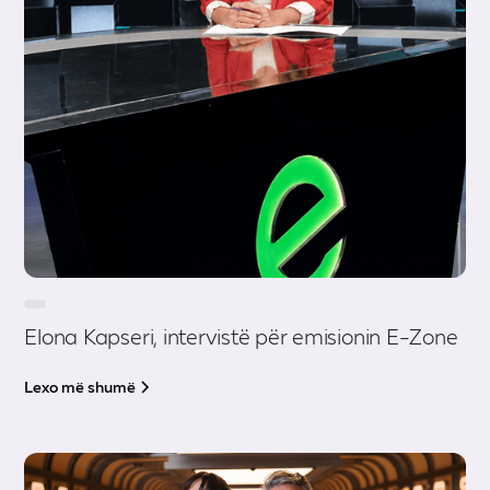
Elona Kapseri, intervistë për emisionin E-Zone
Lexo më shumë