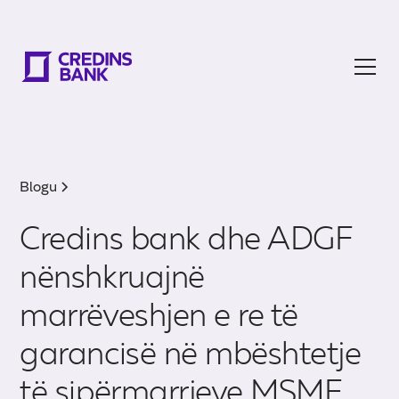
Blogu
Credins bank dhe ADGF
nënshkruajnë
marrëveshjen e re të
garancisë në mbështetje
të sipërmarrjeve MSME