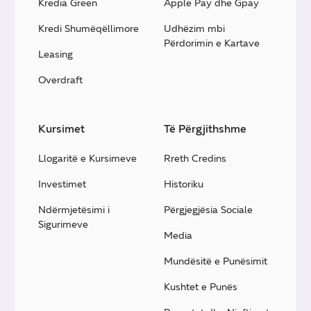
Kredia Green
Apple Pay dhe Gpay
Kredi Shumëqëllimore
Udhëzim mbi
Përdorimin e Kartave
Leasing
Overdraft
Kursimet
Të Përgjithshme
Llogaritë e Kursimeve
Rreth Credins
Investimet
Historiku
Ndërmjetësimi i
Përgjegjësia Sociale
Sigurimeve
Media
Mundësitë e Punësimit
Kushtet e Punës