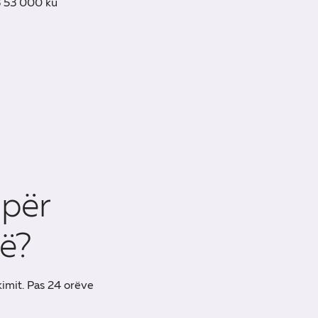
3 53 000 ku
 për
së?
kimit. Pas 24 orëve