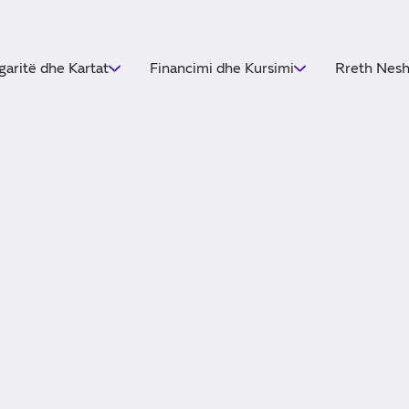
garitë dhe Kartat
Financimi dhe Kursimi
Rreth Nes