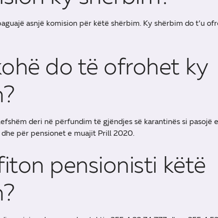
 paguajë asnjë komision për këtë shërbim. Ky shërbim do t’u o
kohë do të ofrohet ky
m?
lefshëm deri në përfundim të gjëndjes së karantinës si pasojë 
 dhe për pensionet e muajit Prill 2020.
fiton pensionisti këtë
m?