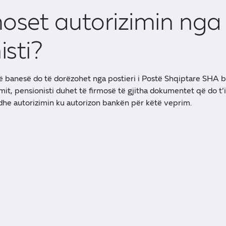
moset autorizimin nga
isti?
në banesë do të dorëzohet nga postieri i Postë Shqiptare SHA 
it, pensionisti duhet të firmosë të gjitha dokumentet që do t’
a dhe autorizimin ku autorizon bankën për këtë veprim.