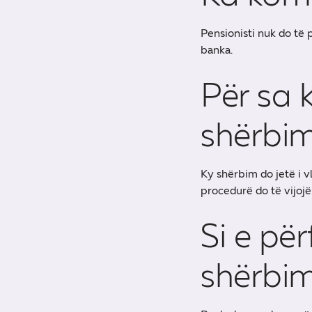
Pensionisti nuk do të
banka.
Për sa 
shërbi
Ky shërbim do jetë i v
procedurë do të vijojë
Si e për
shërbi