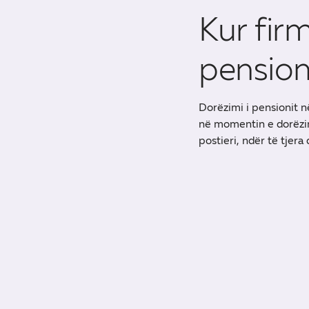
Kur fir
pension
Dorëzimi i pensionit 
në momentin e dorëzim
postieri, ndër të tjer