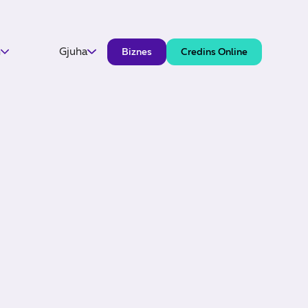
h
Gjuha
Biznes
Credins Online