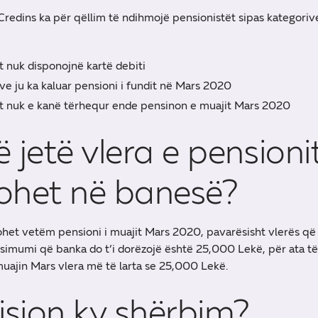
Credins ka për qëllim të ndihmojë pensionistët sipas kategori
ët nuk disponojnë kartë debiti
ëve ju ka kaluar pensioni i fundit në Mars 2020
lët nuk e kanë tërhequr ende pensinon e muajit Mars 2020
ë jetë vlera e pensioni
ohet në banesë?
ohet vetëm pensioni i muajit Mars 2020, pavarësisht vlerës që
ksimumi që banka do t’i dorëzojë është 25,000 Lekë, për ata të
muajin Mars vlera më të larta se 25,000 Lekë.
sion ky shërbim?