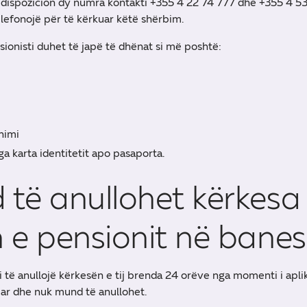
dispozicion dy numra kontakti +355 4 22 74 777 dhe +355 4 5
lefonojë për të kërkuar këtë shërbim.
sionisti duhet të japë të dhënat si më poshtë:
nimi
 karta identitetit apo pasaporta.
të anullohet kërkesa
 e pensionit në bane
 të anullojë kërkesën e tij brenda 24 orëve nga momenti i apli
ar dhe nuk mund të anullohet.