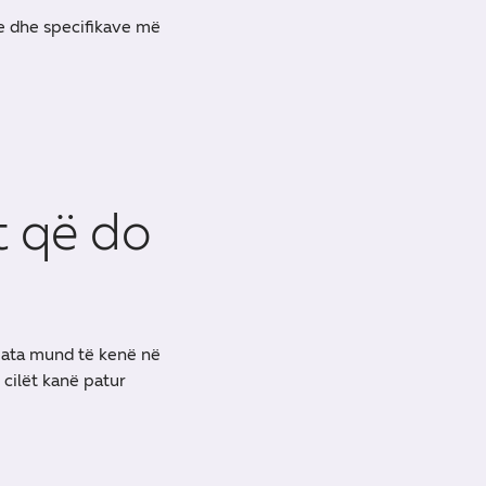
ve dhe specifikave më
t që do
 ata mund të kenë në
 cilët kanë patur