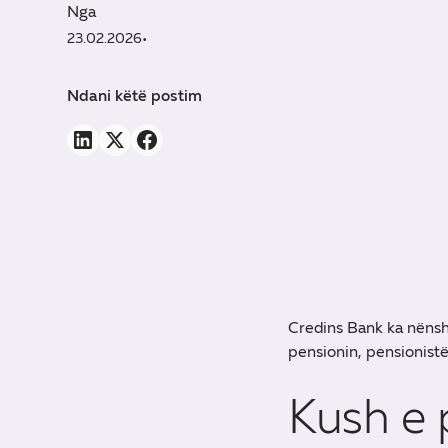
Nga
23.02.2026
•
Ndani këtë postim
Credins Bank ka nënsh
pensionin, pensionist
Kush e 