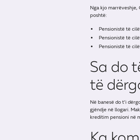
Nga kjo marrëveshje, 
poshtë:
Pensionistë të cil
Pensionistë të cil
Pensionistë të ci
Sa do t
të dërg
Në banesë do t’i dërg
gjëndje në llogari. Ma
kreditim pensioni në 
Ka komi