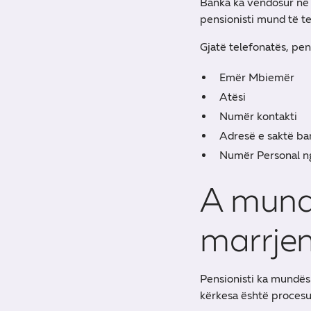
Banka ka vendosur në 
pensionisti mund të te
Gjatë telefonatës, pen
Emër Mbiemër
Atësi
Numër kontakti
Adresë e saktë ba
Numër Personal nga
A mund 
marrjen
Pensionisti ka mundësi
kërkesa është procesu