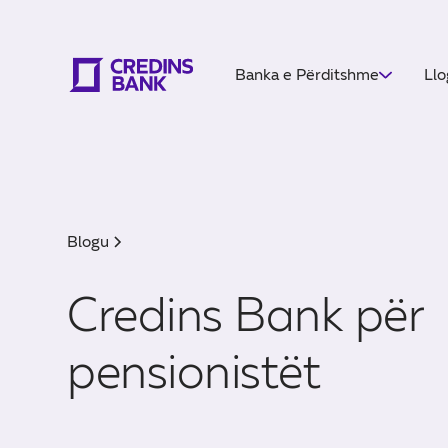
Banka e Përditshme
Llo
Blogu
Credins Bank për
pensionistët