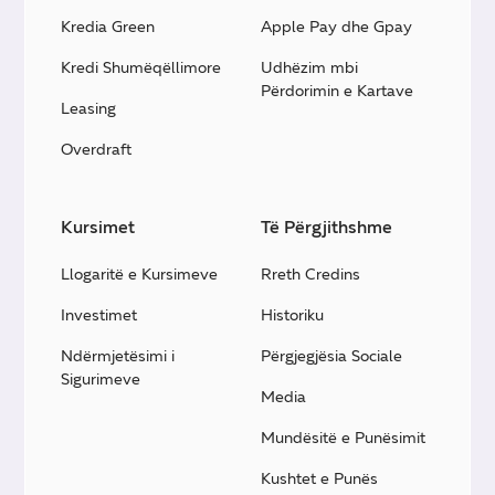
Kredia Green
Apple Pay dhe Gpay
Kredi Shumëqëllimore
Udhëzim mbi
Përdorimin e Kartave
Leasing
Overdraft
Kursimet
Të Përgjithshme
Llogaritë e Kursimeve
Rreth Credins
Investimet
Historiku
Ndërmjetësimi i
Përgjegjësia Sociale
Sigurimeve
Media
Mundësitë e Punësimit
Kushtet e Punës