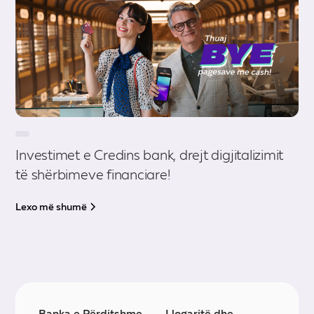
Investimet e Credins bank, drejt digjitalizimit
të shërbimeve financiare!
Lexo më shumë
Banka e Përditshme
Llogaritë dhe