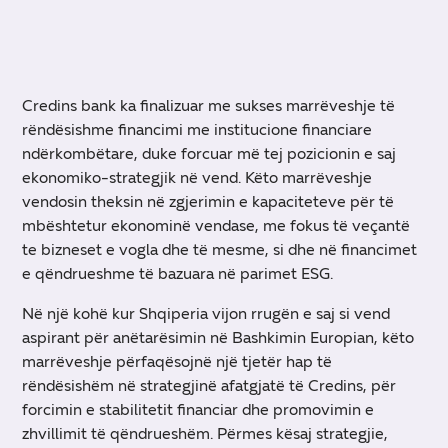
Credins bank ka finalizuar me sukses marrëveshje të
rëndësishme financimi me institucione financiare
ndërkombëtare, duke forcuar më tej pozicionin e saj
ekonomiko-strategjik në vend. Këto marrëveshje
vendosin theksin në zgjerimin e kapaciteteve për të
mbështetur ekonominë vendase, me fokus të veçantë
te bizneset e vogla dhe të mesme, si dhe në financimet
e qëndrueshme të bazuara në parimet ESG.
Në një kohë kur Shqiperia vijon rrugën e saj si vend
aspirant për anëtarësimin në Bashkimin Europian, këto
marrëveshje përfaqësojnë një tjetër hap të
rëndësishëm në strategjinë afatgjatë të Credins, për
forcimin e stabilitetit financiar dhe promovimin e
zhvillimit të qëndrueshëm. Përmes kësaj strategjie,