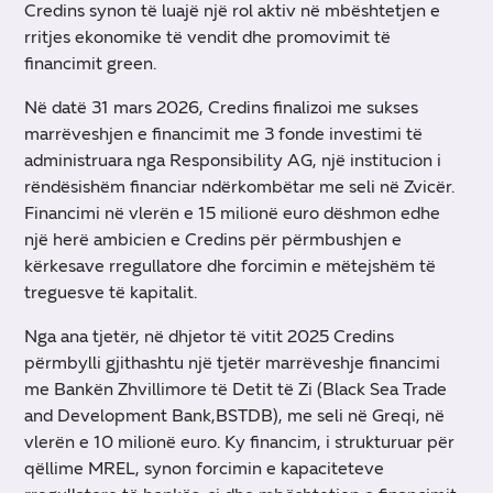
Credins synon të luajë një rol aktiv në mbështetjen e
rritjes ekonomike të vendit dhe promovimit të
financimit green.
Në datë 31 mars 2026, Credins finalizoi me sukses
marrëveshjen e financimit me 3 fonde investimi të
administruara nga Responsibility AG, një institucion i
rëndësishëm financiar ndërkombëtar me seli në Zvicër.
Financimi në vlerën e 15 milionë euro dëshmon edhe
një herë ambicien e Credins për përmbushjen e
kërkesave rregullatore dhe forcimin e mëtejshëm të
treguesve të kapitalit.
Nga ana tjetër, në dhjetor të vitit 2025 Credins
përmbylli gjithashtu një tjetër marrëveshje financimi
me Bankën Zhvillimore të Detit të Zi (Black Sea Trade
and Development Bank,BSTDB), me seli në Greqi, në
vlerën e 10 milionë euro. Ky financim, i strukturuar për
qëllime MREL, synon forcimin e kapaciteteve