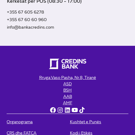
Kërkesat për POS (08:30 - 17:00)
+355 67 605 6278
+355 67 60 60 960
info@bankacredins.com
Rruga Vaso Pasha, Nr.8, Tiranë
ASD
BSH
AAB
AMF
Organograma
Kushtet e Punës
CRS dhe FATCA
Kodi i Etikës