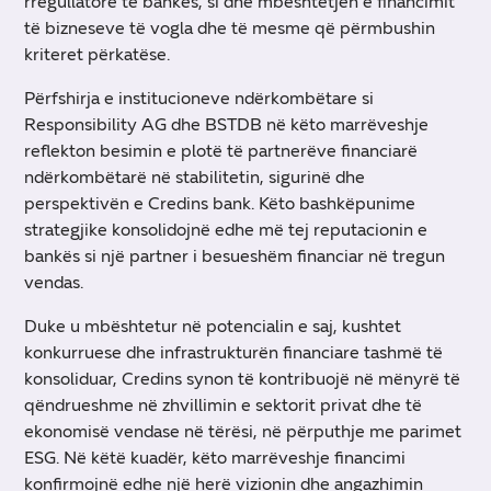
rregullatore të bankës, si dhe mbështetjen e financimit
të bizneseve të vogla dhe të mesme që përmbushin
kriteret përkatëse.
Përfshirja e institucioneve ndërkombëtare si
Responsibility AG dhe BSTDB në këto marrëveshje
reflekton besimin e plotë të partnerëve financiarë
ndërkombëtarë në stabilitetin, sigurinë dhe
perspektivën e Credins bank. Këto bashkëpunime
strategjike konsolidojnë edhe më tej reputacionin e
bankës si një partner i besueshëm financiar në tregun
vendas.
Duke u mbështetur në potencialin e saj, kushtet
konkurruese dhe infrastrukturën financiare tashmë të
konsoliduar, Credins synon të kontribuojë në mënyrë të
qëndrueshme në zhvillimin e sektorit privat dhe të
ekonomisë vendase në tërësi, në përputhje me parimet
ESG. Në këtë kuadër, këto marrëveshje financimi
konfirmojnë edhe një herë vizionin dhe angazhimin