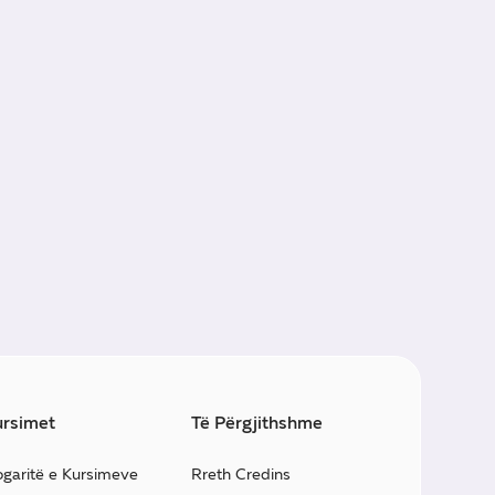
rsimet
Të Përgjithshme
ogaritë e Kursimeve
Rreth Credins