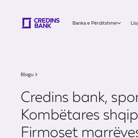
Banka e Përditshme
Llo
Blogu
Credins bank, spon
Kombëtares shqip
Firmoset marrëve