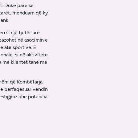
ët. Duke parë se
iptarët, menduam që ky
bank.
n si një tjetër urë
 bazohet në asocimin e
e atë sportive. E
nale, si në aktivitete,
a me klientët tanë me
sshëm që Kombëtarja
dhe përfaqësuar vendin
stigjioz dhe potencial