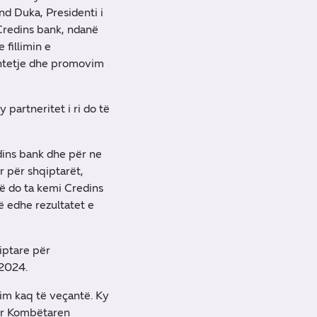
nd Duka, Presidenti i
 Credins bank, ndanë
fillimin e
bështetje dhe promovim
partneritet i ri do të
edins bank dhe për ne
 për shqiptarët,
ë do ta kemi Credins
që edhe rezultatet e
qiptare për
o2024.
tim kaq të veçantë. Ky
tur Kombëtaren