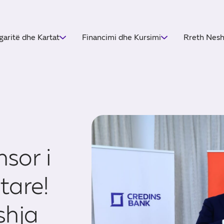
garitë dhe Kartat
Financimi dhe Kursimi
Rreth Nes
sor i
tare!
shja