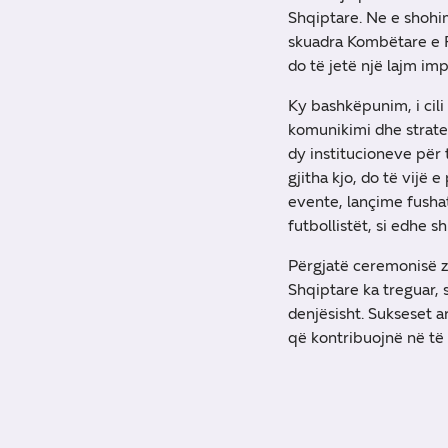
Shqiptare. Ne e shohim
skuadra Kombëtare e F
do të jetë një lajm im
Ky bashkëpunim, i cili 
komunikimi dhe strateg
dy institucioneve për 
gjitha kjo, do të vijë
evente, lançime fusha
futbollistët, si edhe s
Përgjatë ceremonisë z
Shqiptare ka treguar, 
denjësisht. Sukseset 
që kontribuojnë në të m