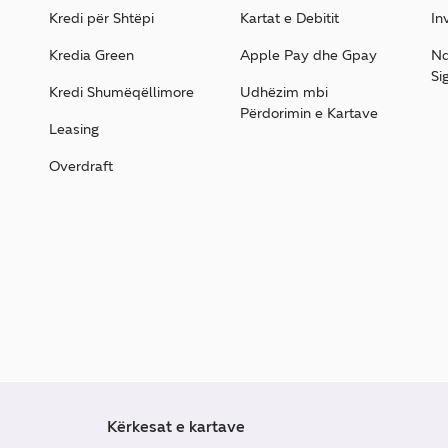
Kredi për Shtëpi
Kartat e Debitit
In
Kredia Green
Apple Pay dhe Gpay
Nd
Si
Kredi Shumëqëllimore
Udhëzim mbi
Përdorimin e Kartave
Leasing
Overdraft
Kërkesat e kartave