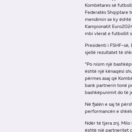
Kombëtares së futbolli
Federatës Shqiptare të
mendimin se ky është 
Kampionatit Euro2024. 
mbi vlerat e futbollit 
Presidenti i FSHF-së, 
sjellë rezultatet të sh
“Po nisim një bashkëpu
është një kënaqësi sh
përmes asaj që Kombët
bank partnerin tonë pë
bashkëpunimit do të je
Në fjalën e saj të për
performancën e shkëlq
Ndër të tjera znj. Mil
është një partneritet