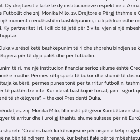
t. Dy drejtuesit e lartë të dy institucioneve respektive z. Arma
 Futbollit dhe znj. Monika Milo, zv. Drejtore e Përgjithshme e
një moment i rëndësishëm bashkëpunimi, i cili përkon edhe me 
Ky partneritet i ri, i cili do të jetë për 3 vite, vjen si një m
shqiptar.
Duka vlerësoi këtë bashkëpunim të ri dhe shprehu bindjen se ky 
këlqyera për të dyja palët dhe për futbollin.
nim të ri, me një institucion financiar serioz sikurse është Cr
umë e madhe. Përmes këtij sporti të bukur dhe shumë të dashur
arja ka bërë, përmes punës tonë për ta rritur futbollin, tashm
r të paktën tre vite. Kur vlerat bashkojnë forcat, jam i sigurt 
në të shkëlqyera”, – theksoi Presidenti Duka.
shëndetjes, znj. Monika Milo, fillimisht përgëzoi Kombëtaren sh
yer të arritur dhe i uroi gjithashtu shumë suksese për në Eur
o u shpreh: “Credins bank ka kënaqësinë për nisjen e këtij rrugë
 që na bën të ndihemi krenarë, kur bëhet fjalë për të mbështe