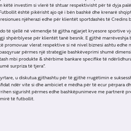
 këtë investim si vlerë të shtuar respektivisht për të dyja pal
utbollit është pikërisht ajo që i bën bashkë dhe krenarë shq
presionues njëherazi edhe për klientët sportdashës të Credins 
do të sjellë në vëmendje të gjitha ngjarjet kryesore sportive vje
ji shpërblyese për klientët tanë besnik. E gjithë marrëveshja
të promovuar vlerat respektive si në nivel biznesi ashtu edhe n
 e pasqyruar përmes një strategjie bashkëveprimi shumë dimensio
tash mbi produkte & shërbime bankare specifike të ndërlidhur
humë surpriza të tjera”.
yrtare, u diskutua gjithashtu për të gjithë rrugëtimin e sukse
sfidat ndër vite si dhe ambiciet e mëdha për të ecur përpara 
arrihen sigurisht përmes edhe bashkëpunimeve me partnerë pre
irë të futbollit.