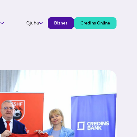
h
Gjuha
Biznes
Credins Online