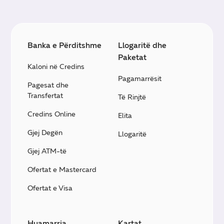
Banka e Përditshme
Llogaritë dhe
Paketat
Kaloni në Credins
Pagamarrësit
Pagesat dhe
Transfertat
Të Rinjtë
Credins Online
Elita
Gjej Degën
Llogaritë
Gjej ATM-të
Ofertat e Mastercard
Ofertat e Visa
Huamarrja
Kartat