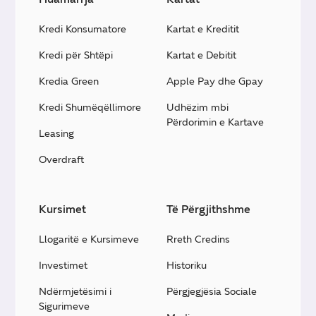
Kredi Konsumatore
Kartat e Kreditit
Kredi për Shtëpi
Kartat e Debitit
Kredia Green
Apple Pay dhe Gpay
Kredi Shumëqëllimore
Udhëzim mbi
Përdorimin e Kartave
Leasing
Overdraft
Kursimet
Të Përgjithshme
Llogaritë e Kursimeve
Rreth Credins
Investimet
Historiku
Ndërmjetësimi i
Përgjegjësia Sociale
Sigurimeve