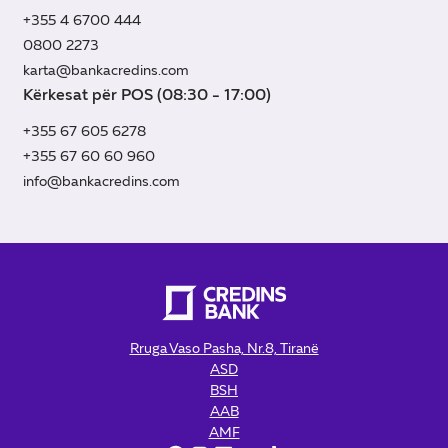
+355 4 6700 444
0800 2273
karta@bankacredins.com
Kërkesat për POS (08:30 - 17:00)
+355 67 605 6278
+355 67 60 60 960
info@bankacredins.com
Rruga Vaso Pasha, Nr.8, Tiranë
ASD
BSH
AAB
AMF