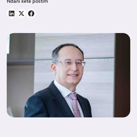
Ndani këtë postim