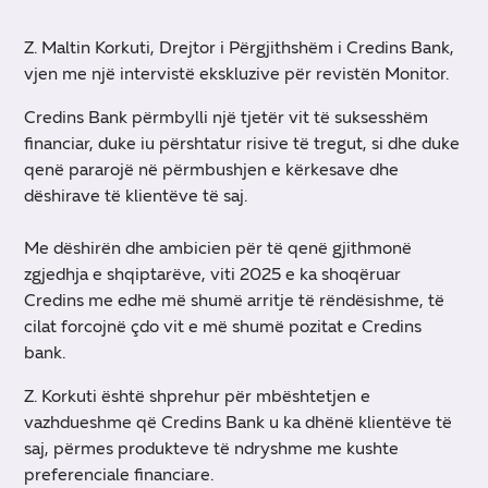
Z. Maltin Korkuti, Drejtor i Përgjithshëm i Credins Bank,
vjen me një intervistë ekskluzive për revistën Monitor.
Credins Bank përmbylli një tjetër vit të suksesshëm
financiar, duke iu përshtatur risive të tregut, si dhe duke
qenë pararojë në përmbushjen e kërkesave dhe
dëshirave të klientëve të saj.
Me dëshirën dhe ambicien për të qenë gjithmonë
zgjedhja e shqiptarëve, viti 2025 e ka shoqëruar
Credins me edhe më shumë arritje të rëndësishme, të
cilat forcojnë çdo vit e më shumë pozitat e Credins
bank.
Z. Korkuti është shprehur për mbështetjen e
vazhdueshme që Credins Bank u ka dhënë klientëve të
saj, përmes produkteve të ndryshme me kushte
preferenciale financiare.