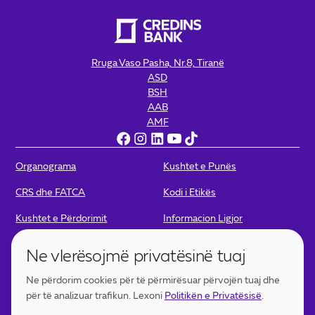
Rruga Vaso Pasha, Nr.8, Tiranë
ASD
BSH
AAB
AMF
Organograma
Kushtet e Punës
CRS dhe FATCA
Kodi i Etikës
Kushtet e Përdorimit
Informacion Ligjor
Politikat e Privatësisë
Politika për Kamera
Ne vlerësojmë privatësinë tuaj
Portofoli Digjital - Kushtet e
Portofoli Digjital – Politikat e
Ne përdorim cookies për të përmirësuar përvojën tuaj dhe
përdorimit
Privatësisë
për të analizuar trafikun. Lexoni
Politikën e Privatësisë
.