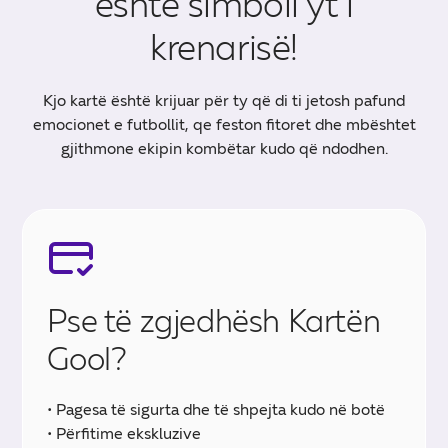
është simboli yt i
krenarisë!
Kjo kartë është krijuar për ty që di ti jetosh pafund
emocionet e futbollit, qe feston fitoret dhe mbështet
gjithmone ekipin kombëtar kudo që ndodhen.
Pse të zgjedhësh Kartën
Gool?
• Pagesa të sigurta dhe të shpejta kudo në botë
• Përfitime ekskluzive