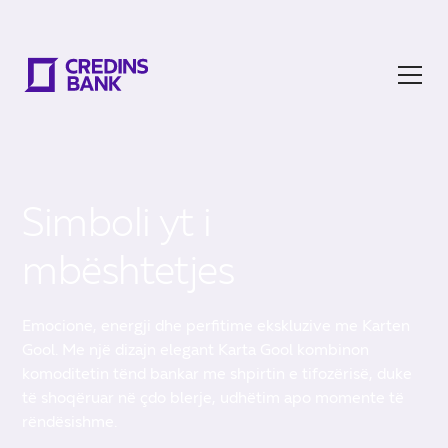
Simboli yt i
mbështetjes
Emocione, energji dhe perfitime ekskluzive me Karten
Gool. Me një dizajn elegant Karta Gool kombinon
komoditetin tënd bankar me shpirtin e tifozërisë, duke
të shoqëruar në çdo blerje, udhëtim apo momente të
rëndësishme.