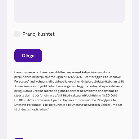
Pranoj kushtet
Garantojmë që të dhënat që mblidhen nëpërmjet këtij aplikacioni do të
përpunohen në përputhje me Ligjin nr. 124/2024 “Për Mbrojtjen e të Dhënave
Personale” i ndryshuar si dhe akteve ligjore dhe nënligjore të dala në zbatim të tij.
Ju në cilësinë e subjektit të të dhënave gëzoni të gjitha të drejtat e parashikuara
në ligj. Banka Credins mbron të gjitha të dhënat në ambiente dhe sisteme të
sigurta deri në përfundimin e afatit të përcaktuar në Udhëzimin Nr.20 Datë
03.08.2012 të Komisionerit për të Drejtën e Informimit dhe Mbrojtjen e të
Dhënave Personale, “Mbi përpunimin e të Dhënave në Sektorin Bankar”, më pas
të dhënat shkatërrohen.”