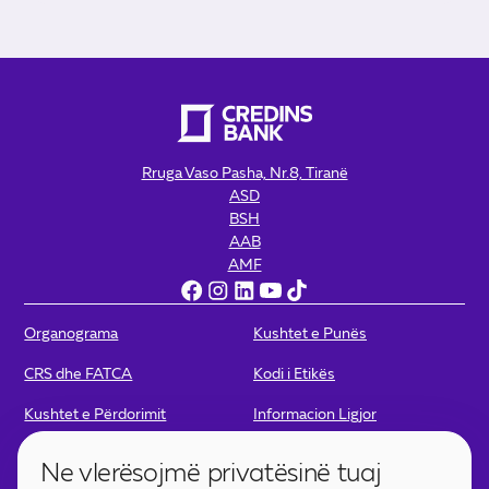
Rruga Vaso Pasha, Nr.8, Tiranë
ASD
BSH
AAB
AMF
Organograma
Kushtet e Punës
CRS dhe FATCA
Kodi i Etikës
Kushtet e Përdorimit
Informacion Ligjor
Politikat e Privatësisë
Politika për Kamera
Ne vlerësojmë privatësinë tuaj