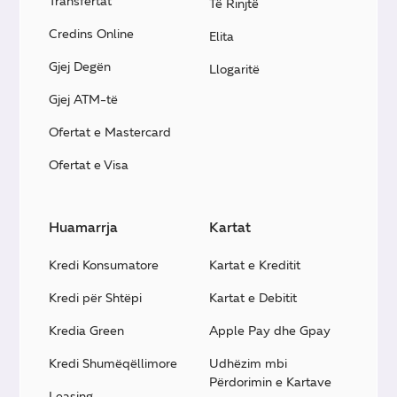
Transfertat
Të Rinjtë
Credins Online
Elita
Gjej Degën
Llogaritë
Gjej ATM-të
Ofertat e Mastercard
Ofertat e Visa
Huamarrja
Kartat
Kredi Konsumatore
Kartat e Kreditit
Kredi për Shtëpi
Kartat e Debitit
Kredia Green
Apple Pay dhe Gpay
Kredi Shumëqëllimore
Udhëzim mbi
Përdorimin e Kartave
Leasing