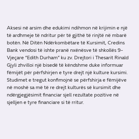
Aksesi në arsim dhe edukimi ndihmon në krijimin e një
të ardhmeje të ndritur për të gjithë të rinjtë në mbarë
botën. Në Ditën Ndërkombëtare të Kursimit, Credins
Bank vendosi të ishte pranë nxënësve të shkollës 9-
Vjeçare “Edith Durham” ku zv. Drejtori i Thesarit Rinald
Gjyli zhvilloi një bisedë të këndshme duke informuar
fëmijët për përfshirjen e tyre drejt një kulture kursimi.
Studimet e tregut konfimojnë se përfshirja e fëmijëve
në moshë sa më të re drejt kulturës së kursimit dhe
ndërgjegjësimit financiar sjell rezultate pozitive në
sjelljen e tyre financiare si të rritur.