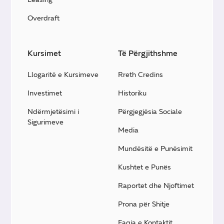
Overdraft
Kursimet
Të Përgjithshme
Llogaritë e Kursimeve
Rreth Credins
Investimet
Historiku
Ndërmjetësimi i
Përgjegjësia Sociale
Sigurimeve
Media
Mundësitë e Punësimit
Kushtet e Punës
Raportet dhe Njoftimet
Prona për Shitje
Faqja e Kontaktit