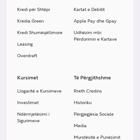
Kredi për Shtëpi
Kartat e Debitit
Kredia Green
Apple Pay dhe Gpay
Kredi Shumëqëllimore
Udhëzim mbi
Përdorimin e Kartave
Leasing
Overdraft
Kursimet
Të Përgjithshme
Llogaritë e Kursimeve
Rreth Credins
Investimet
Historiku
Ndërmjetësimi i
Përgjegjësia Sociale
Sigurimeve
Media
Mundësitë e Punësimit