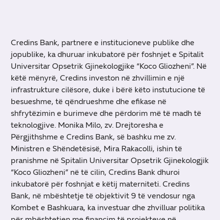
Credins Bank, partnere e institucioneve publike dhe
jopublike, ka dhuruar inkubatorë për foshnjet e Spitalit
Universitar Opsetrik Gjinekologjike “Koco Gliozheni”. Në
këtë mënyrë, Credins investon në zhvillimin e një
infrastrukture cilësore, duke i bërë këto instutucione të
besueshme, të qëndrueshme dhe efikase në
shfrytëzimin e burimeve dhe përdorim më të madh të
teknologjive. Monika Milo, zv. Drejtoresha e
Përgjithshme e Credins Bank, së bashku me zv.
Ministren e Shëndetësisë, Mira Rakacolli, ishin të
pranishme në Spitalin Universitar Opsetrik Gjinekologjik
“Koco Gliozheni” në të cilin, Credins Bank dhuroi
inkubatorë për foshnjat e këtij materniteti. Credins
Bank, në mbështetje të objektivit 9 të vendosur nga
Kombet e Bashkuara, ka investuar dhe zhvilluar politika
për mbështetjen me financim të projekteve në