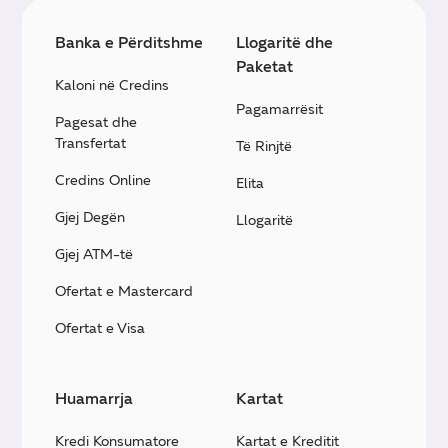
Banka e Përditshme
Llogaritë dhe
Paketat
Kaloni në Credins
Pagamarrësit
Pagesat dhe
Transfertat
Të Rinjtë
Credins Online
Elita
Gjej Degën
Llogaritë
Gjej ATM-të
Ofertat e Mastercard
Ofertat e Visa
Huamarrja
Kartat
Kredi Konsumatore
Kartat e Kreditit