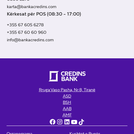
karta@bankacredins.com
Kërkesat për POS (08:30 - 17:00)
+355 67 605 6278
+355 67 60 60 960
info@bankacredins.com
Rruga Vaso Pasha, Nr.8, Tiranë
ASD
BSH
AAB
AMF
Organograma
Kushtet e Punës