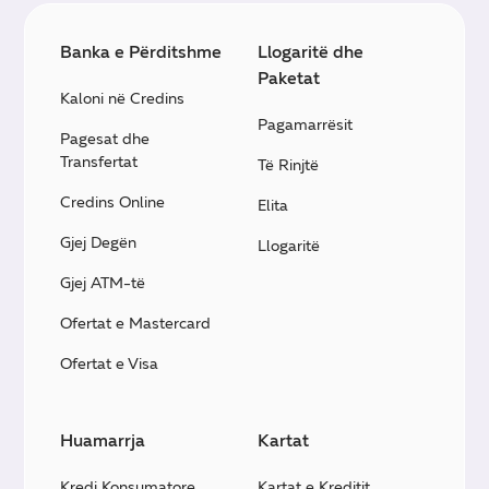
Banka e Përditshme
Llogaritë dhe
Paketat
Kaloni në Credins
Pagamarrësit
Pagesat dhe
Transfertat
Të Rinjtë
Credins Online
Elita
Gjej Degën
Llogaritë
Gjej ATM-të
Ofertat e Mastercard
Ofertat e Visa
Huamarrja
Kartat
Kredi Konsumatore
Kartat e Kreditit