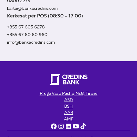
0800 2273
karta@bankacredins.com
Kërkesat për POS (08:30 - 17:00)
+355 67 605 6278
+355 67 60 60 960
info@bankacredins.com
Rruga Vaso Pasha, Nr.8, Tiranë
ASD
BSH
AAB
AMF