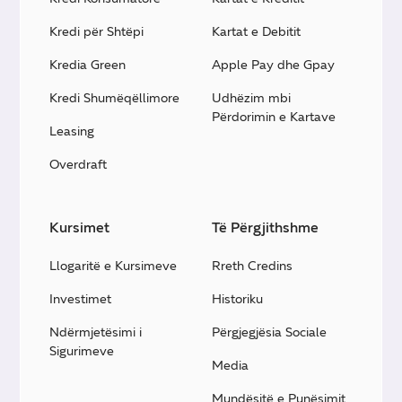
Kredi për Shtëpi
Kartat e Debitit
Kredia Green
Apple Pay dhe Gpay
Kredi Shumëqëllimore
Udhëzim mbi
Përdorimin e Kartave
Leasing
Overdraft
Kursimet
Të Përgjithshme
Llogaritë e Kursimeve
Rreth Credins
Investimet
Historiku
Ndërmjetësimi i
Përgjegjësia Sociale
Sigurimeve
Media
Mundësitë e Punësimit