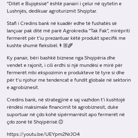
“Ditët e Bujqësisë” është panairi i çelur në qytetin e
Lushnjës, dedikuar agroturizmit Shqiptar.
Stafi i Credins bank në kuadër edhe të fushatës së
lançuar pak ditë më parë Agrokredia “Tak Fak”, mirëpriti
fermerët për t’iu prezantuar këtë produkt specifik me
kushte shumë fleksibël.👨🏼🌾
Ky panair, bëri bashkë biznese nga Shqipëria dhe
vendet e rajonit, i cili erdhi si një mundësi e mirë për
fermerët mbi ekspozimin e produkteve të tyre si dhe
për t’u njohur me tendencat e fundit globale në sektorin
e agrobiznesit.
Credins bank, në strategjinë e saj vazhdon t’i kushtojë
rëndësi maksimale financimit të agrobiznesit, duke
suportuar në çdo kohë sipërmarrësit apo fermerët në
çdo zonë të Shqipërisë.😊
https://youtu.be/UEYpm2NrJO4