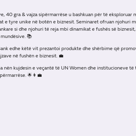
ve, 40 gra & vajza sipërmarrëse u bashkuan për të eksploruar 
at e tyre unike në botën e biznesit. Seminaret ofruan njohuri m
kare si dhe njohuri të reja mbi dinamikat e fushës së biznesit,
 e mundësive. 📚
Bank edhe këtë vit prezantoi produkte dhe shërbime që promo
jzave në fushën e biznesit. 💼
zua nën kujdesin e veçantë të UN Women dhe institucioneve të
ipërmarrëse. 🌟👩💼