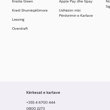
Kredia Green
Apple Pay dhe Gpay
Nd
Si
Kredi Shumëqëllimore
Udhëzim mbi
Përdorimin e Kartave
Leasing
Overdraft
Kërkesat e kartave
+355 4 6700 444
0800 2273