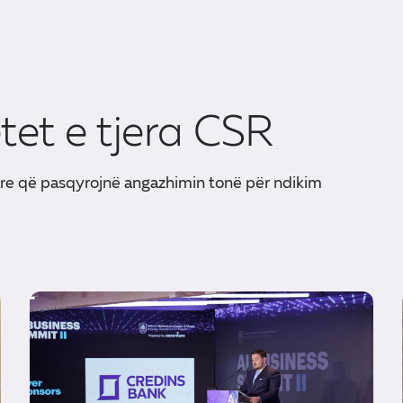
etet e tjera CSR
are që pasqyrojnë angazhimin tonë për ndikim