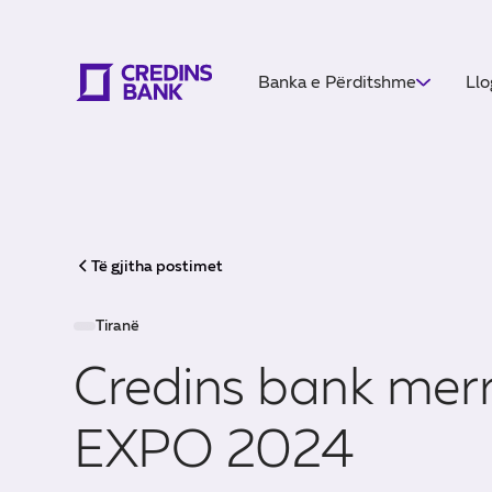
Banka e Përditshme
Llo
Të gjitha postimet
Tiranë
Credins bank merr
EXPO 2024