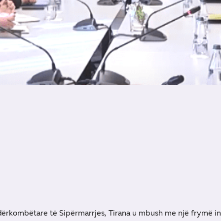
ërkombëtare të Sipërmarrjes, Tirana u mbush me një frymë in