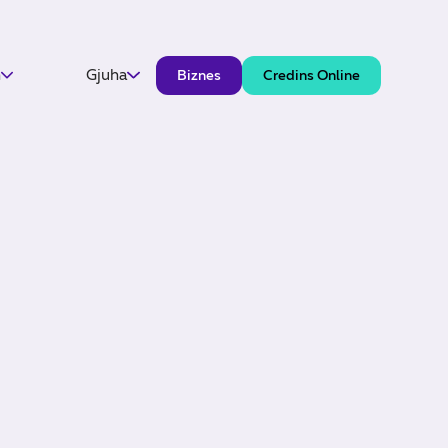
h
Gjuha
Biznes
Credins Online