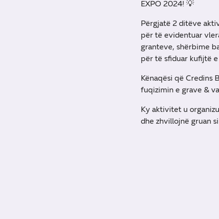
EXPO 2024! 💡
Përgjatë 2 ditëve akti
për të evidentuar vler
granteve, shërbime ban
për të sfiduar kufijtë
Kënaqësi që Credins 
fuqizimin e grave & va
Ky aktivitet u organi
dhe zhvillojnë gruan s