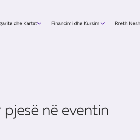
garitë dhe Kartat
Financimi dhe Kursimi
Rreth Nes
 pjesë në eventin