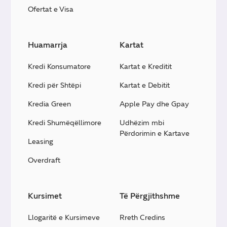
Ofertat e Visa
Huamarrja
Kartat
Kredi Konsumatore
Kartat e Kreditit
Kredi për Shtëpi
Kartat e Debitit
Kredia Green
Apple Pay dhe Gpay
Kredi Shumëqëllimore
Udhëzim mbi
Përdorimin e Kartave
Leasing
Overdraft
Kursimet
Të Përgjithshme
Llogaritë e Kursimeve
Rreth Credins