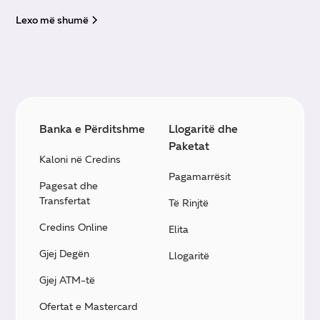
Lexo më shumë
Banka e Përditshme
Llogaritë dhe
Paketat
Kaloni në Credins
Pagamarrësit
Pagesat dhe
Transfertat
Të Rinjtë
Credins Online
Elita
Gjej Degën
Llogaritë
Gjej ATM-të
Ofertat e Mastercard