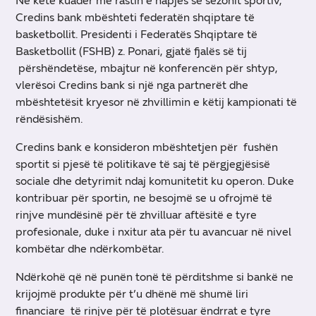
Në këtë kuadër me rastin e hapjes së sezonit sportiv,
Credins bank mbështeti federatën shqiptare të
basketbollit. Presidenti i Federatës Shqiptare të
Basketbollit (FSHB) z. Ponari, gjatë fjalës së tij
përshëndetëse, mbajtur në konferencën për shtyp,
vlerësoi Credins bank si një nga partnerët dhe
mbështetësit kryesor në zhvillimin e këtij kampionati të
rëndësishëm.
Credins bank e konsideron mbështetjen për fushën
sportit si pjesë të politikave të saj të përgjegjësisë
sociale dhe detyrimit ndaj komunitetit ku operon. Duke
kontribuar për sportin, ne besojmë se u ofrojmë të
rinjve mundësinë për të zhvilluar aftësitë e tyre
profesionale, duke i nxitur ata për tu avancuar në nivel
kombëtar dhe ndërkombëtar.
Ndërkohë që në punën tonë të përditshme si bankë ne
krijojmë produkte për t’u dhënë më shumë liri
financiare të rinjve për të plotësuar ëndrrat e tyre