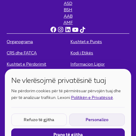
ASD
BSH
AAB
AMF
Organograma
Kushtet e Punës
CRS dhe FATCA
Kodi i Etikës
Kushtet e Përdorimit
Informacion Ligjor
Politikat e Privatësisë
Politika për Kamera
Ne vlerësojmë privatësinë tuaj
Portofoli Digjital - Kushtet e
Portofoli Digjital – Politikat e
Ne përdorim cookies për të përmirësuar përvojën tuaj dhe
përdorimit
Privatësisë
për të analizuar trafikun. Lexoni
Politikën e Privatësisë
.
Cookies Thelbësore
E DETYRUESHME
Refuzo të gjitha
Personalizo
Të nevojshme për funksionimin e faqes. Nuk mund të
çaktivizohen.
Prano të gjitha
Cookies Analitike
OPSIONALE